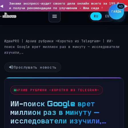
Закажи экспресс-аудит своего дела онлайн всего за 199 ₽
◀
▶
43
и получи рекомендации по улучшению - Жми сюда !
ГАЙДЫ
RU
EN
ИдеиPRO
|
Архив рубрики ~Коротко из Telegram~
|
ИИ-
поиск Google врет миллион раз в минуту — исследователи
изучили,…
Прослушать новость
АРХИВ РУБРИКИ ~КОРОТКО ИЗ TELEGRAM~
ИИ-поиск Google врет
миллион раз в минуту —
исследователи изучили,…