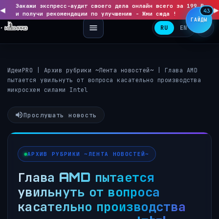
Закажи экспресс-аудит своего дела онлайн всего за 199 ₽
◀
▶
43
и получи рекомендации по улучшению - Жми сюда !
ГАЙДЫ
RU
EN
ИдеиPRO
|
Архив рубрики ~Лента новостей~
|
Глава AMD
пытается увильнуть от вопроса касательно производства
микросхем силами Intel
Прослушать новость
АРХИВ РУБРИКИ ~ЛЕНТА НОВОСТЕЙ~
Глава AMD пытается
увильнуть от вопроса
касательно производства