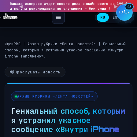
Закажи экспресс-аудит своего дела онлайн всего за 199 ₽
◀
▶
43
и получи рекомендации по улучшению - Жми сюда !
ГАЙДЫ
RU
EN
ИдеиPRO
|
Архив рубрики ~Лента новостей~
|
Гениальный
способ, которым я устранил ужасное сообщение «Внутри
iPhone заполнено».
Прослушать новость
АРХИВ РУБРИКИ ~ЛЕНТА НОВОСТЕЙ~
Гениальный способ, которым
я устранил ужасное
сообщение «Внутри iPhone