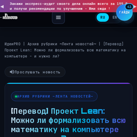
Закажи экспресс-аудит своего дела онлайн всего за 199 ₽
◀
▶
43
и получи рекомендации по улучшению - Жми сюда !
ГАЙДЫ
RU
EN
ИдеиPRO
|
Архив рубрики ~Лента новостей~
|
[Перевод]
Проект Lean: Можно ли формализовать всю математику на
компьютере – и нужно ли?
Прослушать новость
АРХИВ РУБРИКИ ~ЛЕНТА НОВОСТЕЙ~
[Перевод] Проект Lean:
Можно ли формализовать всю
математику на компьютере