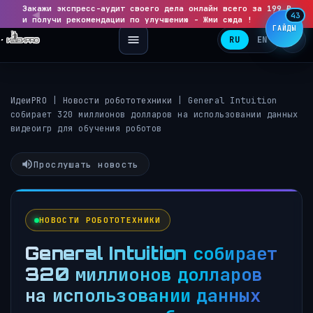
Закажи экспресс-аудит своего дела онлайн всего за 199 ₽
◀
▶
43
и получи рекомендации по улучшению - Жми сюда !
ГАЙДЫ
RU
EN
ИдеиPRO
|
Новости робототехники
|
General Intuition
собирает 320 миллионов долларов на использовании данных
видеоигр для обучения роботов
Прослушать новость
НОВОСТИ РОБОТОТЕХНИКИ
General Intuition собирает
320 миллионов долларов
на использовании данных