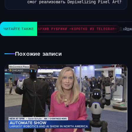
смог реализовать Depixelizing Pixel Art?
Дайдже
ЧИТАЙТЕ ТАКЖЕ
АРХИВ РУБРИКИ ~КОРОТКО ИЗ TELEGRAM~
Похожие записи