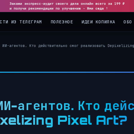
Закажи экспресс-аудит своего дела онлайн всего за 199 ₽
◀
▶
и получи рекомендации по улучшению - Жми сюда !
СТИ ИЗ ТЕЛЕГРАМ
ПОЛЕЗНОЕ
ИДЕИ КОПИЛКА
ОБО
р ИИ-агентов. Кто действительно смог реализовать Depixelizin
ИИ-агентов. Кто дей
xelizing Pixel Art?