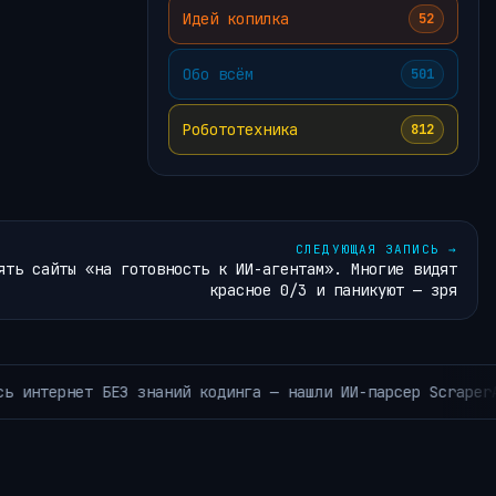
Идей копилка
52
Обо всём
501
Робототехника
812
СЛЕДУЮЩАЯ ЗАПИСЬ
→
ять сайты «на готовность к ИИ-агентам». Многие видят
красное 0/3 и паникуют — зря
Нейросетевая машина вре
ХИВ РУБРИКИ ~КОРОТКО ИЗ TELEGRAM~