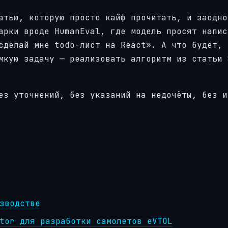
атью, которую просто кайф прочитать, и заодно
арки вроде HumanEval, где модель просят напис
сделай мне todo-лист на React». А что будет, 
мкую задачу — реализовать алгоритм из статьи 
ез уточнений, без указаний на недочёты, без и
зводстве
tor для разработки самолетов eVTOL