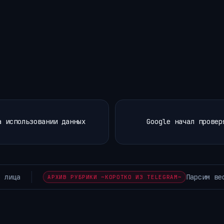
а использовании данных
Google начал провер
БЕЗ знаний кодинга — нашли ИИ-парсер ScraperAI,…
АР