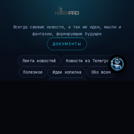
Всегда свежие новости, а так же идеи, мысли и
фантазии, формирующие будущее
ДОКУМЕНТЫ
Лента новостей
Новости из Телеграм
Полезное
Идеи копилка
Обо всем
Робототехника
Чаиников Сергей Валерьевич
645310096494
ИНН
ideipro@mail.ru
EMAIL