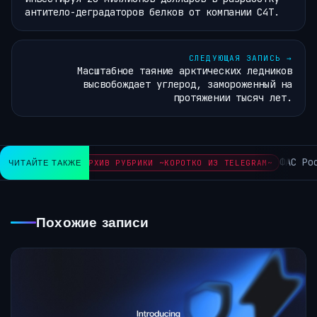
антитело-деградаторов белков от компании C4T.
СЛЕДУЮЩАЯ ЗАПИСЬ
→
Масштабное таяние арктических ледников
высвобождает углерод, замороженный на
протяжении тысяч лет.
ФАС Рос
ЧИТАЙТЕ ТАКЖЕ
АРХИВ РУБРИКИ ~КОРОТКО ИЗ TELEGRAM~
Похожие записи