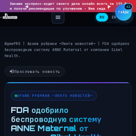
Закажи экспресс-аудит своего дела онлайн всего за 199 ₽
◀
▶
43
и получи рекомендации по улучшению - Жми сюда !
ГАЙДЫ
RU
EN
ИдеиPRO
|
Архив рубрики ~Лента новостей~
|
FDA одобрило
беспроводную систему ANNE Maternal от компании Sibel
Health.
Прослушать новость
АРХИВ РУБРИКИ ~ЛЕНТА НОВОСТЕЙ~
FDA одобрило
беспроводную систему
ANNE Maternal от