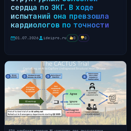
сердца по ЭКГ. В ходе
испытаний она превзошла
кардиологов по точности
01.07.2026
ideipro.ru
0
0