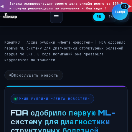
Закажи экспресс-аудит своего дела онлайн всего за 199 ₽
◀
▶
43
и получи рекомендации по улучшению - Жми сюда !
ГАЙДЫ
RU
EN
ИдеиPRO
|
Архив рубрики ~Лента новостей~
|
FDA одобрило
первую ML-систему для диагностики структурных болезней
сердца по ЭКГ. В ходе испытаний она превзошла
кардиологов по точности
Прослушать новость
АРХИВ РУБРИКИ ~ЛЕНТА НОВОСТЕЙ~
FDA одобрило первую ML-
систему для диагностики
структурных болезней