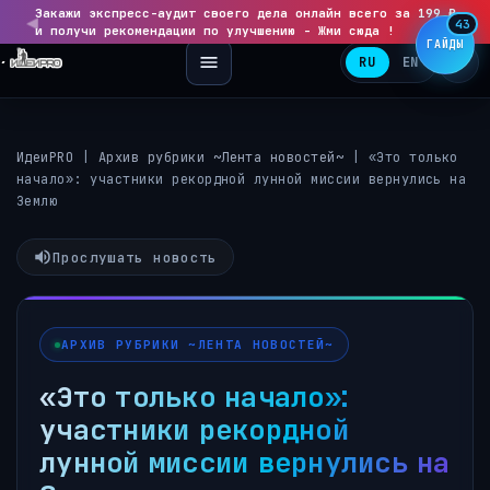
Закажи экспресс-аудит своего дела онлайн всего за 199 ₽
◀
▶
43
и получи рекомендации по улучшению - Жми сюда !
ГАЙДЫ
RU
EN
ИдеиPRO
|
Архив рубрики ~Лента новостей~
|
«Это только
начало»: участники рекордной лунной миссии вернулись на
Землю
Прослушать новость
АРХИВ РУБРИКИ ~ЛЕНТА НОВОСТЕЙ~
«Это только начало»:
участники рекордной
лунной миссии вернулись на