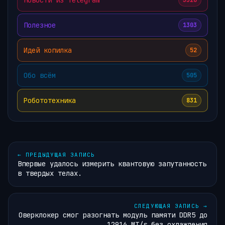
3320
Полезное
1303
Идей копилка
52
Обо всём
505
Робототехника
831
←
ПРЕДЫДУЩАЯ ЗАПИСЬ
Впервые удалось измерить квантовую запутанность
в твердых телах.
СЛЕДУЮЩАЯ ЗАПИСЬ
→
Оверклокер смог разогнать модуль памяти DDR5 до
12916 MT/s без охлаждения