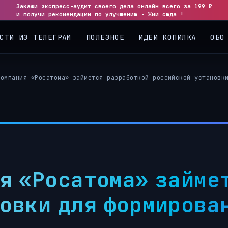
Закажи экспресс-аудит своего дела онлайн всего за 199 ₽
◀
▶
и получи рекомендации по улучшению - Жми сюда !
СТИ ИЗ ТЕЛЕГРАМ
ПОЛЕЗНОЕ
ИДЕИ КОПИЛКА
ОБО
компания «Росатома» займется разработкой российской установк
я «Росатома» займе
овки для формирова