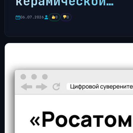
керамической…
06.07.2026
0
0