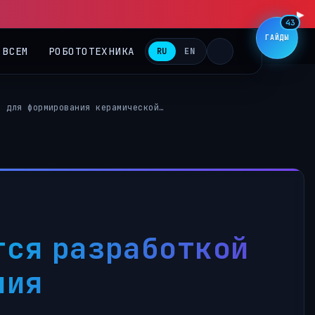
43
ГАЙДЫ
 ВСЕМ
РОБОТОТЕХНИКА
RU
EN
и для формирования керамической…
тся разработкой
ния