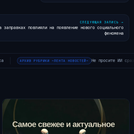
СЛЕДУЮЩАЯ ЗАПИСЬ
→
а заправках повлияли на появление нового социального
феномена
д, сначала отправьте его на GitHub
АРХИВ РУБРИКИ ~Л