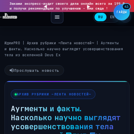
Закажи экспресс-аудит своего дела онлайн всего за 199 ₽
◀
▶
43
и получи рекомендации по улучшению - Жми сюда !
ГАЙДЫ
RU
EN
ИдеиPRO
|
Архив рубрики ~Лента новостей~
|
Аугменты
и факты. Насколько научно выглядят усовершенствования
тела из вселенной Deus Ex
Прослушать новость
АРХИВ РУБРИКИ ~ЛЕНТА НОВОСТЕЙ~
Аугменты и факты.
Насколько научно выглядят
усовершенствования тела