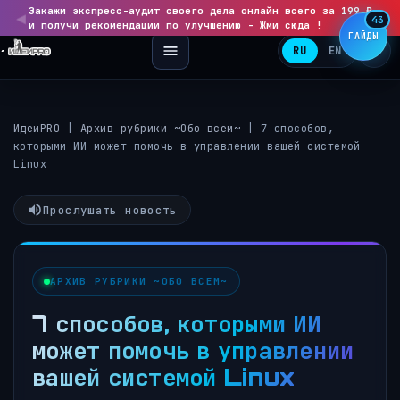
Закажи экспресс-аудит своего дела онлайн всего за 199 ₽
◀
▶
43
и получи рекомендации по улучшению - Жми сюда !
ГАЙДЫ
RU
EN
ИдеиPRO
|
Архив рубрики ~Обо всем~
|
7 способов,
которыми ИИ может помочь в управлении вашей системой
Linux
Прослушать новость
АРХИВ РУБРИКИ ~ОБО ВСЕМ~
7 способов, которыми ИИ
может помочь в управлении
вашей системой Linux