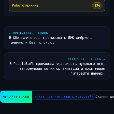
Робототехника
834
←
ПРЕДЫДУЩАЯ ЗАПИСЬ
В США научились переписывать ДНК эмбриона
точечно и без поломок…
СЛЕДУЮЩАЯ ЗАПИСЬ
→
В PeopleSoft произошла уязвимость нулевого дня,
затронувшая сотни организаций и похитившая
гигабайты данных.
Скиллы дл
ЧИТАЙТЕ ТАКЖЕ
АРХИВ РУБРИКИ ~ЛЕНТА НОВОСТЕЙ~