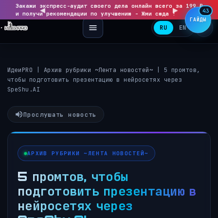
Закажи экспресс-аудит своего дела онлайн всего за 199 ₽
◀
▶
43
и получи рекомендации по улучшению - Жми сюда !
ГАЙДЫ
RU
EN
ИдеиPRO
|
Архив рубрики ~Лента новостей~
|
5 промтов,
чтобы подготовить презентацию в нейросетях через
SpeShu.AI
Прослушать новость
АРХИВ РУБРИКИ ~ЛЕНТА НОВОСТЕЙ~
5 промтов, чтобы
подготовить презентацию в
нейросетях через