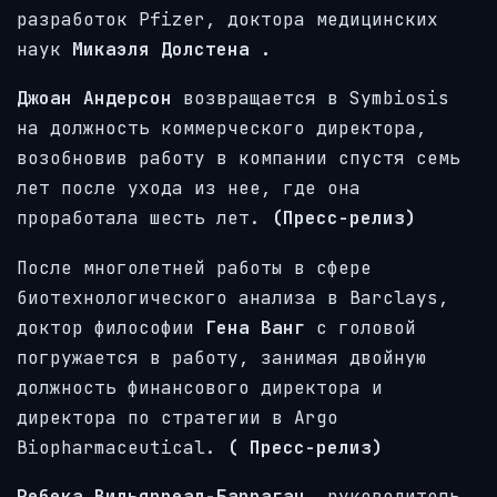
разработок Pfizer, доктора медицинских
наук
Микаэля Долстена
.
Джоан Андерсон
возвращается в Symbiosis
на должность коммерческого директора,
возобновив работу в компании спустя семь
лет после ухода из нее, где она
проработала шесть лет.
(Пресс-релиз)
После многолетней работы в сфере
биотехнологического анализа в Barclays,
доктор философии
Гена Ванг
с головой
погружается в работу, занимая двойную
должность финансового директора и
директора по стратегии в Argo
Biopharmaceutical.
(
Пресс-релиз)
Ребека Вильярреал-Барраган,
руководитель