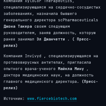
Компания XyloCor Therapeutics,
специализирующаяся на сердечно-сосудистых
заболеваниях, назначила бывшего
генерального директора scPharmaceuticals
Джона Такера
своим следующим
руководителем, заняв должность, которую
ранее занимал
Эл Джанчетти
.
(
Пресс-
релиз)
Компания Invivyd
,
специализирующаяся на
противовирусных антителах, пригласила
опытного врача-ученого
Майкла Мину
,
доктора медицинских наук, на должность
главного медицинского директора.
(Пресс-
релиз)
Источник:
www.fiercebiotech.com