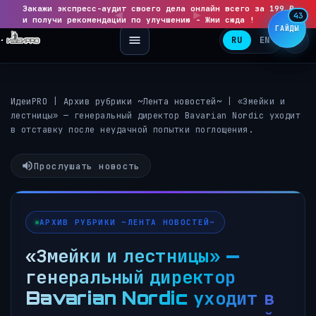
Закажи экспресс-аудит своего дела онлайн всего за 199 ₽
◀
▶
43
и получи рекомендации по улучшению - Жми сюда !
ГАЙДЫ
RU
EN
ИдеиPRO
|
Архив рубрики ~Лента новостей~
|
«Змейки и
лестницы» — генеральный директор Bavarian Nordic уходит
в отставку после неудачной попытки поглощения.
Прослушать новость
АРХИВ РУБРИКИ ~ЛЕНТА НОВОСТЕЙ~
«Змейки и лестницы» —
генеральный директор
Bavarian Nordic уходит в