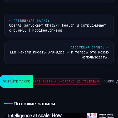
←
ПРЕДЫДУЩАЯ ЗАПИСЬ
OpenAI запускает ChatGPT Health и сотрудничает
с b.well | MobiHealthNews
СЛЕДУЮЩАЯ ЗАПИСЬ
→
LLM начали писать GPU-ядра — и теперь это можно
использовать…
такие дела
ЧИТАЙТЕ ТАКЖЕ
АРХИВ РУБРИКИ ~КОРОТКО ИЗ TELEGRAM~
Похожие записи