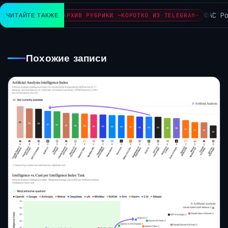
ФАС Рос
ЧИТАЙТЕ ТАКЖЕ
АРХИВ РУБРИКИ ~КОРОТКО ИЗ TELEGRAM~
Похожие записи