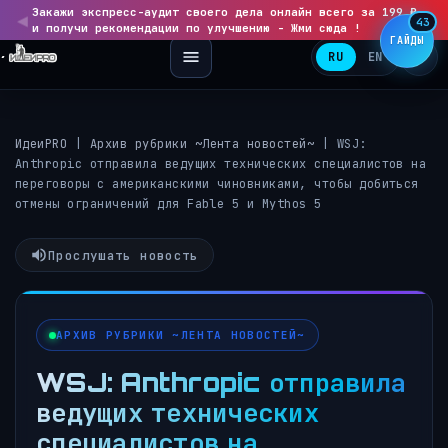
Закажи экспресс-аудит своего дела онлайн всего за 199 ₽
◀
▶
43
и получи рекомендации по улучшению - Жми сюда !
ГАЙДЫ
RU
EN
ИдеиPRO
|
Архив рубрики ~Лента новостей~
|
WSJ:
Anthropic отправила ведущих технических специалистов на
переговоры с американскими чиновниками, чтобы добиться
отмены ограничений для Fable 5 и Mythos 5
Прослушать новость
АРХИВ РУБРИКИ ~ЛЕНТА НОВОСТЕЙ~
WSJ: Anthropic отправила
ведущих технических
специалистов на