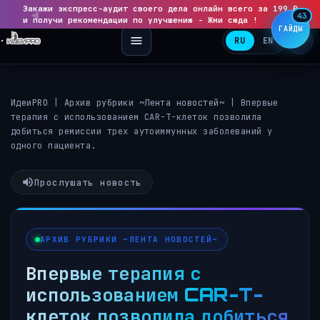
Закажи экспресс-аудит своего дела онлайн всего за 199 ₽
◀
▶
43
и получи рекомендации по улучшению - Жми сюда !
ГАЙДЫ
RU
EN
ИдеиPRO
|
Архив рубрики ~Лента новостей~
|
Впервые
терапия с использованием CAR-T-клеток позволила
добиться ремиссии трех аутоиммунных заболеваний у
одного пациента.
Прослушать новость
АРХИВ РУБРИКИ ~ЛЕНТА НОВОСТЕЙ~
Впервые терапия с
использованием CAR-T-
клеток позволила добиться