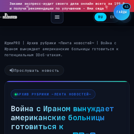
Закажи экспресс-аудит своего дела онлайн всего за 199 ₽
◀
▶
43
и получи рекомендации по улучшению - Жми сюда !
ГАЙДЫ
RU
EN
ИдеиPRO
|
Архив рубрики ~Лента новостей~
|
Война с
Ираном вынуждает американские больницы готовиться к
потенциальным DDoS-атакам.
Прослушать новость
АРХИВ РУБРИКИ ~ЛЕНТА НОВОСТЕЙ~
Война с Ираном вынуждает
американские больницы
готовиться к