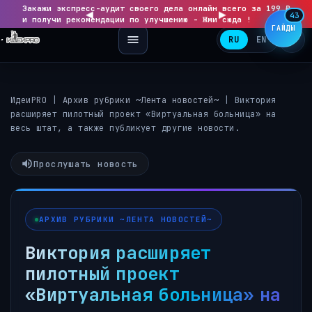
Закажи экспресс-аудит своего дела онлайн всего за 199 ₽
◀
▶
43
и получи рекомендации по улучшению - Жми сюда !
ГАЙДЫ
RU
EN
ИдеиPRO
|
Архив рубрики ~Лента новостей~
|
Виктория
расширяет пилотный проект «Виртуальная больница» на
весь штат, а также публикует другие новости.
Прослушать новость
АРХИВ РУБРИКИ ~ЛЕНТА НОВОСТЕЙ~
Виктория расширяет
пилотный проект
«Виртуальная больница» на