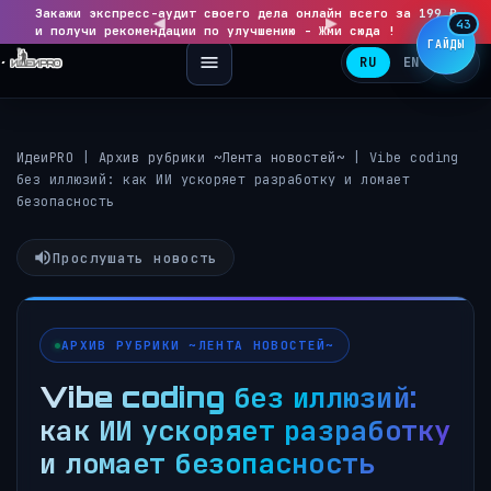
Закажи экспресс-аудит своего дела онлайн всего за 199 ₽
◀
▶
43
и получи рекомендации по улучшению - Жми сюда !
ГАЙДЫ
RU
EN
ИдеиPRO
|
Архив рубрики ~Лента новостей~
|
Vibe coding
без иллюзий: как ИИ ускоряет разработку и ломает
безопасность
Прослушать новость
АРХИВ РУБРИКИ ~ЛЕНТА НОВОСТЕЙ~
Vibe coding без иллюзий:
как ИИ ускоряет разработку
и ломает безопасность