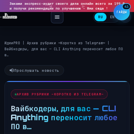
Закажи экспресс-аудит своего дела онлайн всего за 199 ₽
◀
▶
43
и получи рекомендации по улучшению - Жми сюда !
ГАЙДЫ
RU
EN
ИдеиPRO
|
Архив рубрики ~Коротко из Telegram~
|
Вайбкодеры, для вас — CLI Anything переносит любое ПО
в…
Прослушать новость
АРХИВ РУБРИКИ ~КОРОТКО ИЗ TELEGRAM~
Вайбкодеры, для вас — CLI
Anything переносит любое
ПО в…