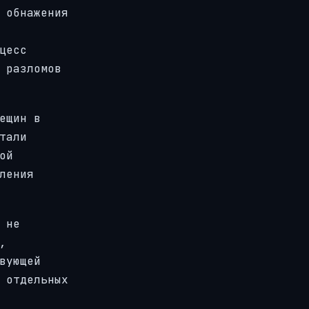
 обнажения
цесс
 разломов
ещин в
тали
ой
ления
 не
,
вующей
 отдельных