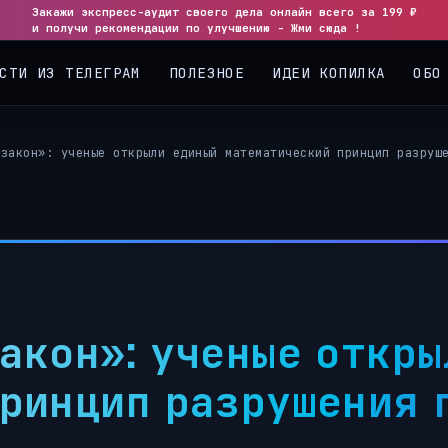
Закажи экспресс-аудит своего дела онлайн всего за 199 ₽
и получи рекомендации по улучшению - Жми сюда !
СТИ ИЗ ТЕЛЕГРАМ
ПОЛЕЗНОЕ
ИДЕИ КОПИЛКА
ОБО
 закон»: ученые открыли единый математический принцип разруш
акон»: ученые откры
ринцип разрушения г