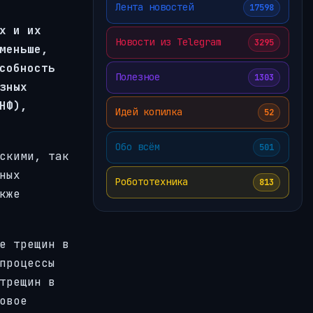
Лента новостей
17598
х и их
Новости из Telegram
3295
меньше,
собность
Полезное
1303
зных
НФ),
Идей копилка
52
Обо всём
501
скими, так
ных
Робототехника
813
кже
е трещин в
процессы
трещин в
овое