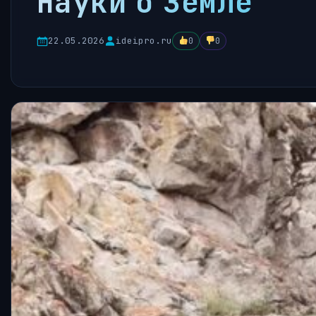
Науки о Земле
22.05.2026
ideipro.ru
0
0