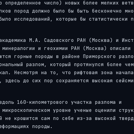
о определенное число) новых более мелких ветв
лков пород должно было бы быть бесконечно мно
было исследований, которые бы статистически п
академика М.А. Садовского РАН (Москва) и Инст
 минералогии и геохимии РАН (Москва) описали
ются горные породы в районе Приморского разло
ональный разлом, который протянулся более чем
кал. Несмотря на то, что рифтовая зона начала
, здесь до сих пор сохраняется высокая сейсми
вдоль 160-километрового участка разлома и
 микроскопическом уровне ученые оценили струк
й не крошится сам по себе из-за высокой тверд
еформациях породы.