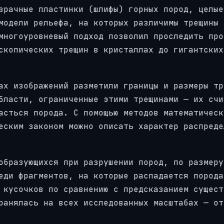
зрачные пластинки (шлифы) горных пород, целые
модели рельефа, на которых различимы трещины
многоуровневый подход позволил проследить про
скопических трещин в кристаллах до гигантских
ах изображений разметили границы и размеры тр
бласти, ограниченные этими трещинами — их счи
асться порода. С помощью методов математическ
еским законом можно описать характер распреде
образующихся при разрушении пород, по размеру
еди фрагментов, на которые распадается порода
 кусочков по сравнению с предсказанием сущест
ранялась на всех исследованных масштабах — от