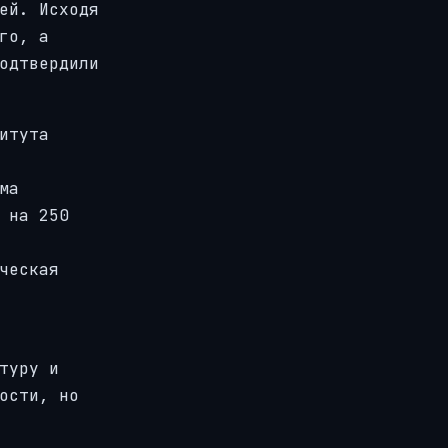
ей. Исходя
го, а
одтвердили
итута
ма
 на 250
ческая
туру и
ости, но