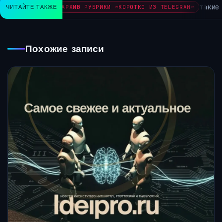
такие 
ЧИТАЙТЕ ТАКЖЕ
АРХИВ РУБРИКИ ~КОРОТКО ИЗ TELEGRAM~
Похожие записи