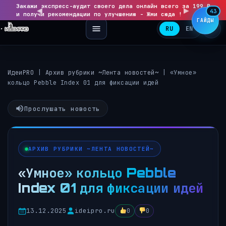
Закажи экспресс-аудит своего дела онлайн всего за 199 ₽
◀
▶
43
и получи рекомендации по улучшению - Жми сюда !
ГАЙДЫ
RU
EN
ИдеиPRO
|
Архив рубрики ~Лента новостей~
|
«Умное»
кольцо Pebble Index 01 для фиксации идей
Прослушать новость
АРХИВ РУБРИКИ ~ЛЕНТА НОВОСТЕЙ~
«Умное» кольцо Pebble
Index 01 для фиксации идей
13.12.2025
ideipro.ru
0
0