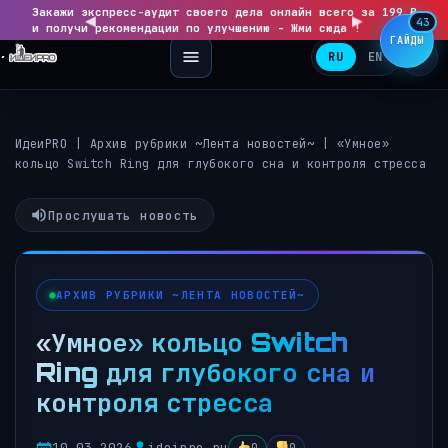
Закажи экспресс-аудит своего дела онлайн всего за 199 ₽
◀
▶
43
и получи рекомендации по улучшению - Жми сюда !
ГАЙДЫ
RU
EN
ИдеиPRO
|
Архив рубрики ~Лента новостей~
|
«Умное»
кольцо Switch Ring для глубокого сна и контроля стресса
Прослушать новость
АРХИВ РУБРИКИ ~ЛЕНТА НОВОСТЕЙ~
«Умное» кольцо Switch
Ring для глубокого сна и
контроля стресса
10.03.2026
ideipro.ru