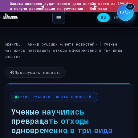
Закажи экспресс-аудит своего дела онлайн всего за 199 ₽
◀
▶
43
и получи рекомендации по улучшению - Жми сюда !
ГАЙДЫ
RU
EN
ИдеиPRO
|
Архив рубрики ~Лента новостей~
|
Ученые
научились превращать отходы одновременно в три вида
энергии
Прослушать новость
АРХИВ РУБРИКИ ~ЛЕНТА НОВОСТЕЙ~
Ученые научились
превращать отходы
одновременно в три вида