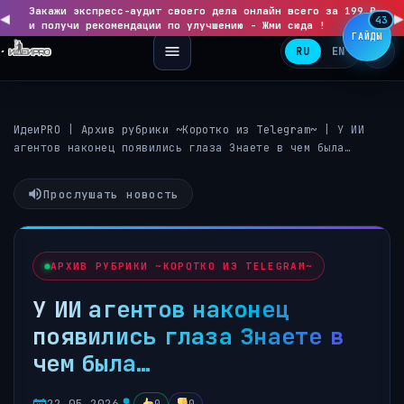
Закажи экспресс-аудит своего дела онлайн всего за 199 ₽
◀
▶
43
и получи рекомендации по улучшению - Жми сюда !
ГАЙДЫ
RU
EN
ИдеиPRO
|
Архив рубрики ~Коротко из Telegram~
|
У ИИ
агентов наконец появились глаза Знаете в чем была…
Прослушать новость
АРХИВ РУБРИКИ ~КОРОТКО ИЗ TELEGRAM~
У ИИ агентов наконец
появились глаза Знаете в
чем была…
22.05.2026