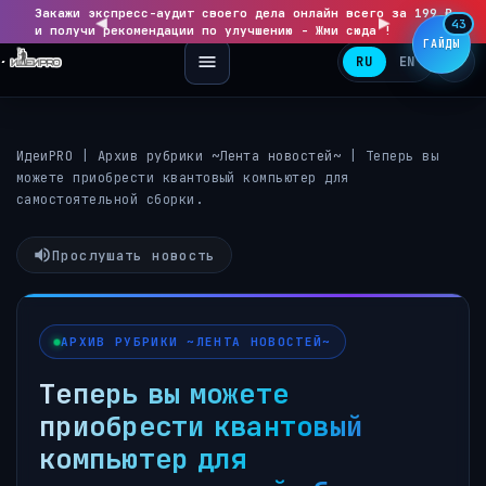
Закажи экспресс-аудит своего дела онлайн всего за 199 ₽
◀
▶
43
и получи рекомендации по улучшению - Жми сюда !
ГАЙДЫ
RU
EN
ИдеиPRO
|
Архив рубрики ~Лента новостей~
|
Теперь вы
можете приобрести квантовый компьютер для
самостоятельной сборки.
Прослушать новость
АРХИВ РУБРИКИ ~ЛЕНТА НОВОСТЕЙ~
Теперь вы можете
приобрести квантовый
компьютер для