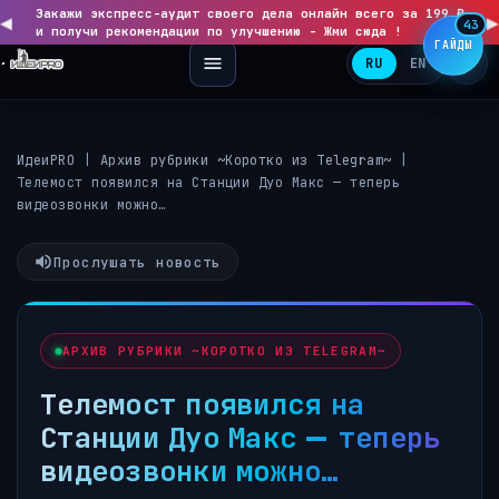
Закажи экспресс-аудит своего дела онлайн всего за 199 ₽
◀
▶
43
и получи рекомендации по улучшению - Жми сюда !
ГАЙДЫ
RU
EN
ИдеиPRO
|
Архив рубрики ~Коротко из Telegram~
|
Телемост появился на Станции Дуо Макс — теперь
видеозвонки можно…
Прослушать новость
АРХИВ РУБРИКИ ~КОРОТКО ИЗ TELEGRAM~
Телемост появился на
Станции Дуо Макс — теперь
видеозвонки можно…