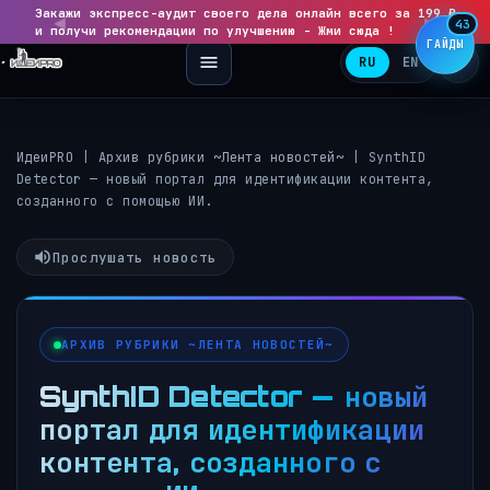
Закажи экспресс-аудит своего дела онлайн всего за 199 ₽
◀
▶
43
и получи рекомендации по улучшению - Жми сюда !
ГАЙДЫ
RU
EN
ИдеиPRO
|
Архив рубрики ~Лента новостей~
|
SynthID
Detector — новый портал для идентификации контента,
созданного с помощью ИИ.
Прослушать новость
АРХИВ РУБРИКИ ~ЛЕНТА НОВОСТЕЙ~
SynthID Detector — новый
портал для идентификации
контента, созданного с