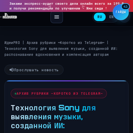
Закажи экспресс-аудит своего дела онлайн всего за 199 ₽
◀
▶
43
и получи рекомендации по улучшению - Жми сюда !
ГАЙДЫ
RU
EN
ИдеиPRO
|
Архив рубрики ~Коротко из Telegram~
|
Технология Sony для выявления музыки, созданной ИИ:
распознавание вдохновения и компенсация авторам
Прослушать новость
АРХИВ РУБРИКИ ~КОРОТКО ИЗ TELEGRAM~
Технология Sony для
выявления музыки,
созданной ИИ: