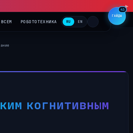
▶
43
ГАЙДЫ
 ВСЕМ
РОБОТОТЕХНИКА
RU
EN
вание
гким когнитивным