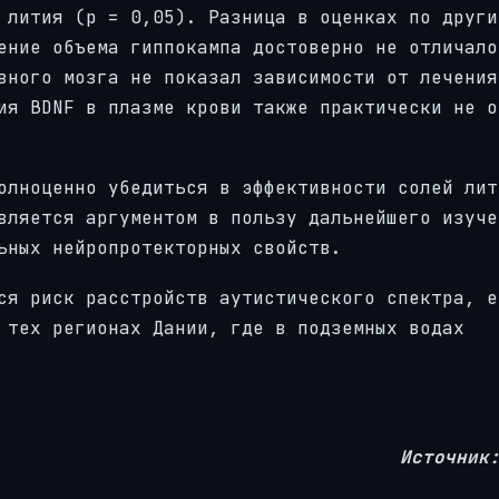
 лития (p = 0,05). Разница в оценках по други
ение объема гиппокампа достоверно не отличало
вного мозга не показал зависимости от лечения
ия BDNF в плазме крови также практически не о
олноценно убедиться в эффективности солей лит
вляется аргументом в пользу дальнейшего изуче
ьных нейропротекторных свойств.
ся риск расстройств аутистического спектра, е
 тех регионах Дании, где в подземных водах
Источник