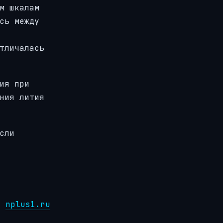
м шкалам
сь между
тличалась
ия при
ния лития
сли
:
nplus1.ru