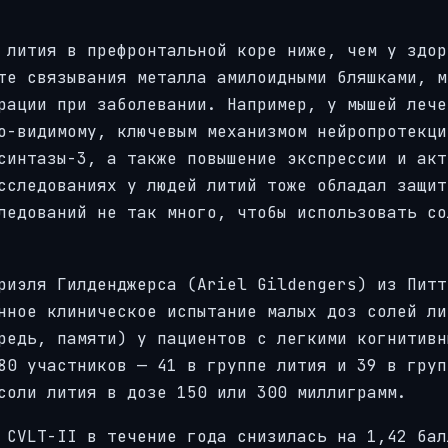
 лития в префронтальной коре ниже, чем у здор
те связывания металла амилоидными бляшками, м
рации при заболевании. Например, у мышей лече
о-видимому, ключевым механизмом нейропротекци
синтазы-3, а также повышение экспрессии и акт
сследованиях у людей литий тоже обладал защит
ледований не так много, чтобы использовать со
риэля Гилденджерса (Ariel Gildengers) из Питт
нное клиническое испытание малых доз солей ли
редь, памяти) у пациентов с легкими когнитивн
80 участников — 41 в группе лития и 39 в груп
соли лития в дозе 150 или 300 миллиграмм.
 CVLT-II в течение года снизилась на 1,42 бал