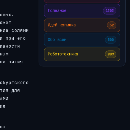
Полезное
1303
овых.
ожет
Идей копилка
52
ние солями
и при его
Обо всём
500
ивности
ным
Робототехника
809
ли лития
сбургского
тия для
ыми
пе
ла