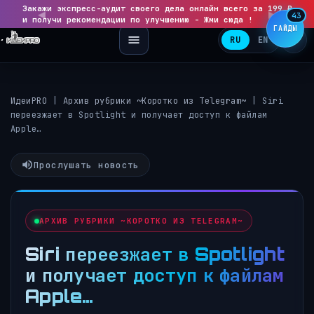
Закажи экспресс-аудит своего дела онлайн всего за 199 ₽
◀
▶
43
и получи рекомендации по улучшению - Жми сюда !
ГАЙДЫ
RU
EN
ИдеиPRO
|
Архив рубрики ~Коротко из Telegram~
|
Siri
переезжает в Spotlight и получает доступ к файлам
Apple…
Прослушать новость
АРХИВ РУБРИКИ ~КОРОТКО ИЗ TELEGRAM~
Siri переезжает в Spotlight
и получает доступ к файлам
Apple…