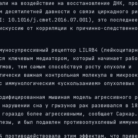
али на воздействие на восстановление ДНК, про
м десятилетней давности о связи циркадного ри
I: 10.1016/j.cmet.2016.07.001), это последнее
искуссию от корреляции к причинно-следственно
муносупрессивный рецептор LILRB4 (лейкоцитарн
ся ключевым медиатором, который начинает рабо
тмов, тем самым способствуя росту опухоли и
тически важная контрольная молекула в микроок
с иммунологическим «ускользанием» опухолевых 
одифицированная мышиная модель агрессивного р
 нарушении сна у грызунов рак развивался в 18
 гораздо более агрессивными, сообщает Саркар.
лезы, и был подавлен противоопухолевый иммунн
4 противодействовала этим эффектам, что приве