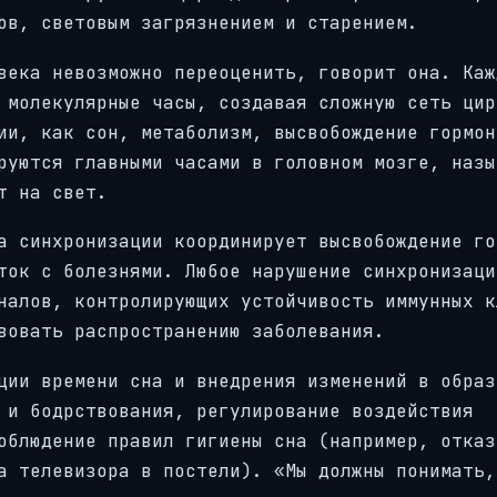
ов, световым загрязнением и старением.
века невозможно переоценить, говорит она. Каж
 молекулярные часы, создавая сложную сеть цир
ии, как сон, метаболизм, высвобождение гормон
руются главными часами в головном мозге, назы
т на свет.
а синхронизации координирует высвобождение го
ток с болезнями. Любое нарушение синхронизаци
налов, контролирующих устойчивость иммунных к
вовать распространению заболевания.
ции времени сна и внедрения изменений в образ
 и бодрствования, регулирование воздействия
облюдение правил гигиены сна (например, отказ
а телевизора в постели). «Мы должны понимать,