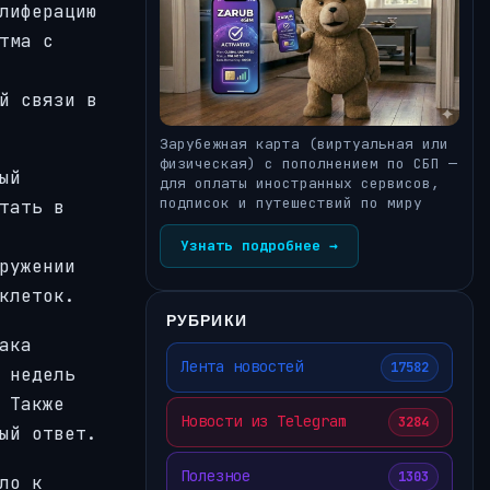
лиферацию
тма с
й связи в
Зарубежная карта (виртуальная или
физическая) с пополнением по СБП —
ый
для оплаты иностранных сервисов,
подписок и путешествий по миру
тать в
Узнать подробнее →
ружении
клеток.
РУБРИКИ
ака
Лента новостей
17582
 недель
 Также
Новости из Telegram
3284
ый ответ.
Полезное
1303
ло к