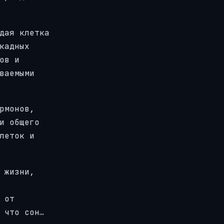
дая клетка
кадных
ов и
ваемыми
рмонов,
и общего
леток и
 жизни,
 от
 что сон…