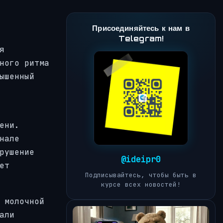
Присоединяйтесь к нам в
Telegram!
я
ного ритма
ышенный
ени.
нале
рушение
@ideipr0
ет
Подписывайтесь, чтобы быть в
курсе всех новостей!
 молочной
али