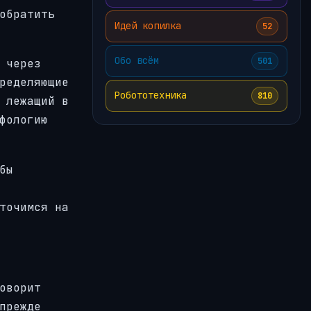
обратить
Идей копилка
52
Обо всём
501
 через
ределяющие
Робототехника
810
 лежащий в
фологию
бы
точимся на
оворит
прежде