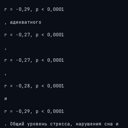
r = −0,29, p < 0,0001
, адекватного
r = −0,27, p < 0,0001
,
r = −0,27, p < 0,0001
,
r = −0,28, p < 0,0001
и
r = −0,29, p < 0,0001
. Общий уровень стресса, нарушения сна и