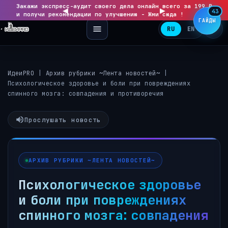
Закажи экспресс-аудит своего дела онлайн всего за 199 ₽
◀
▶
43
и получи рекомендации по улучшению - Жми сюда !
ГАЙДЫ
RU
EN
ИдеиPRO
|
Архив рубрики ~Лента новостей~
|
Психологическое здоровье и боли при повреждениях
спинного мозга: совпадения и противоречия
Прослушать новость
АРХИВ РУБРИКИ ~ЛЕНТА НОВОСТЕЙ~
Психологическое здоровье
и боли при повреждениях
спинного мозга: совпадения