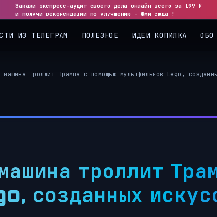
Закажи экспресс-аудит своего дела онлайн всего за 199 ₽
и получи рекомендации по улучшению - Жми сюда !
СТИ ИЗ ТЕЛЕГРАМ
ПОЛЕЗНОЕ
ИДЕИ КОПИЛКА
ОБО
м-машина троллит Трампа с помощью мультфильмов Lego, созданн
машина троллит Трам
o, созданных искус