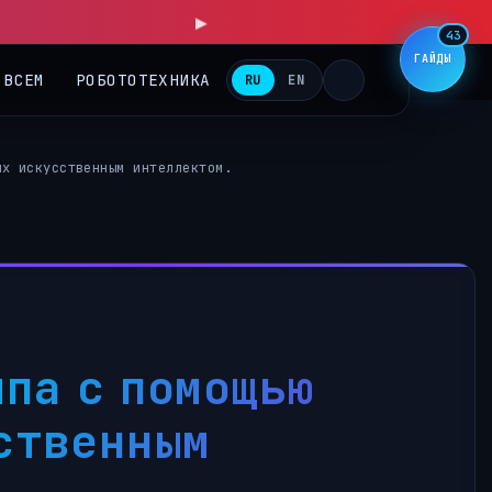
▶
43
ГАЙДЫ
 ВСЕМ
РОБОТОТЕХНИКА
RU
EN
ых искусственным интеллектом.
па с помощью
ственным