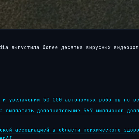
dia выпустила более десятка вирусных видеорол
 и увеличении 50 000 автономных роботов по в
a выплатить дополнительные 567 миллионов дол
ской ассоциацией в области психического здор
enAI