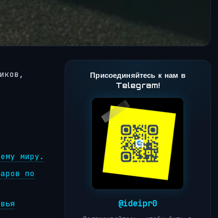
иков,
Присоединяйтесь к нам в
Telegram!
сему миру.
ларов по
@ideipr0
овья