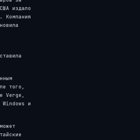
США издало
. Компания
новила
ставила
нным
ле того,
e Verge,
 Windows и
может
тайские