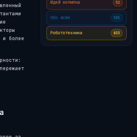
Идей копилка
52
вленный
тантами
Обо всём
505
ие
кторы
Робототехника
833
 и более
рности:
пережает
на
аров за