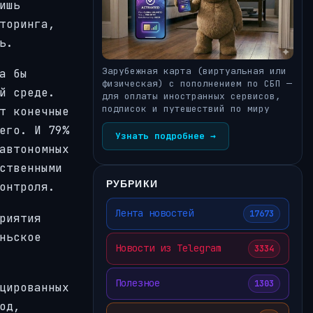
ишь
торинга,
ь.
Зарубежная карта (виртуальная или
а бы
физическая) с пополнением по СБП —
й среде.
для оплаты иностранных сервисов,
подписок и путешествий по миру
т конечные
его. И 79%
Узнать подробнее →
автономных
ственными
РУБРИКИ
онтроля.
Лента новостей
17673
риятия
ньское
Новости из Telegram
3334
Полезное
1303
цированных
од,