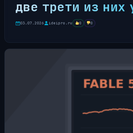
две трети из них 
03.07.2026
ideipro.ru
0
0