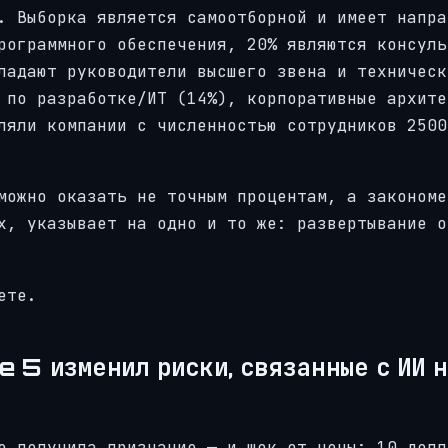
. Выборка является самоотборной и имеет напра
рограммного обеспечения, 20% являются консуль
ладают руководители высшего звена и техническ
 по разработке/ИТ (14%), корпоративные архите
ляли компании с численностью сотрудников 2500
можно оказать не точным процентам, а закономе
х, указывает на одно и то же: развертывание о
ете.
e 5 изменил риски, связанные с ИИ 
е получила признание — и шок от цены: 10 долл