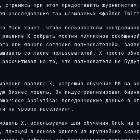
, стремясь при этом предоставить журналистам
ля расследования так называемых «файлов Twitt
ко Маск хочет, чтобы пользователи контролиров
 решение X собрать «сотни миллионов сообщений
ого или явного согласия пользователей», заяви
ашивать согласие пользователей, X просто обно
 рассчитывая на то, что пользователи не будут
изменил правила X, разрешив обучение ИИ на ко
ую бизнес-модель. Он индустриализировал бизне
ambridge Analytica: поведенческие данные в ог
ти на уровне населения».
модель X, используемая для обучения Grok на о
, лежащей в основе одного из крупнейших сканд
еллект X работает над «извлечением максимальн