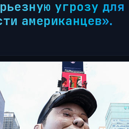
рьезную угрозу для
ти американцев».