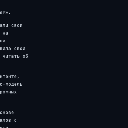
er».
али свои
 на
ли
вила свои
 читать об
нтенте,
с-модель
ромных
снове
алов с
ого