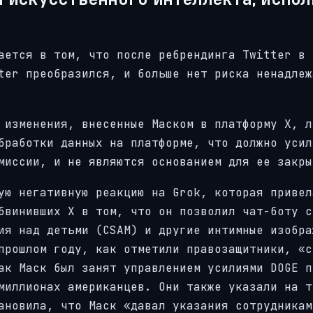
ается в том, что после ребрендинга Twitter в 
ter преобразился, и больше нет риска ненадлеж
 изменения, внесенные Маском в платформу X, л
бработки данных на платформе, что должно усил
миссии, и не являются основанием для ее закры
ую негативную реакцию на Grok, которая привел
бвинивших X в том, что он позволил чат-боту с
ия над детьми (CSAM) и другие интимные изобра
прошлом году, как отметили правозащитники, «с
ак Маск был занят управлением усилиями DOGE п
миллионах американцев. Они также указали на т
ановила, что Маск «давал указания сотрудникам