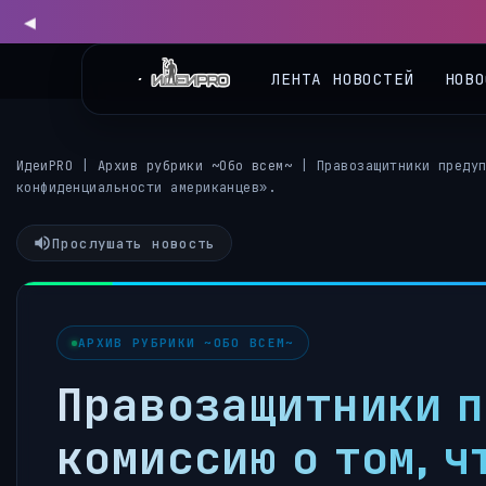
ЛЕНТА НОВОСТЕЙ
НОВО
ИдеиPRO
|
Архив рубрики ~Обо всем~
|
Правозащитники преду
конфиденциальности американцев».
Прослушать новость
АРХИВ РУБРИКИ ~ОБО ВСЕМ~
Правозащитники п
комиссию о том, 