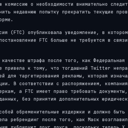
ю комиссию о необходимости внимательно следит
нить недавнюю попытку прекратить текущие пров
орме.
сия (FTC) опубликовала уведомление, в котором
постановление FTC больше не требуется в связи
 качестве штрафа после того, как Федеральная 
е привела к тому, что тогдашний Twitter непра
ей для таргетирования рекламы, которая изнача
ции. В соответствии с распоряжением, компания
еркам, а FTC имеет право требовать документы,
данных, без принятия дополнительных юридическ
собой обременительные издержки и должно быть 
ела ребрендинг после того, как Маск возглавил
ния дублируют друг друга, поскольку теперь X