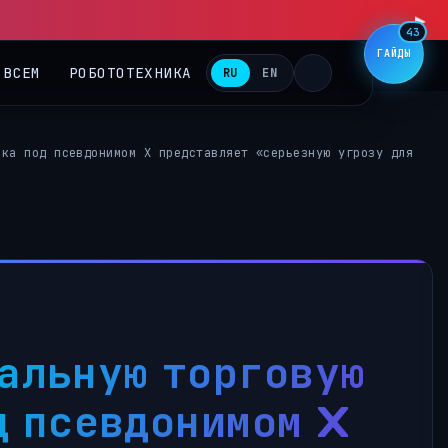
43
ГАЙДЫ
 ВСЕМ
РОБОТОТЕХНИКА
RU
EN
ска под псевдонимом X представляет «серьезную угрозу для
альную торговую
д псевдонимом X