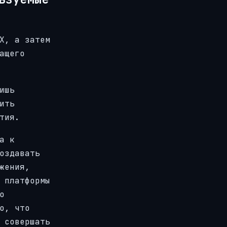
X, а затем
ащего
ишь
ить
тия.
а к
оздавать
жения,
 платформы
о
о, что
 совершать