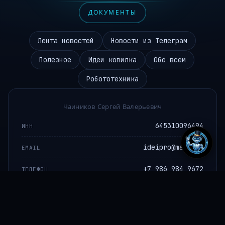
ДОКУМЕНТЫ
Лента новостей
Новости из Телеграм
Полезное
Идеи копилка
Обо всем
Робототехника
Чаиников Сергей Валерьевич
645310096494
ИНН
ideipro@mail.ru
EMAIL
+7 986 984 9672
ТЕЛЕФОН
РФ, Саратов, Одесская 11
АДРЕС