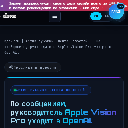
Закажи экспресс-аудит своего дела онлайн всего за 199 ₽
◀
▶
43
и получи рекомендации по улучшению - Жми сюда !
ГАЙДЫ
RU
EN
ИдеиPRO
|
Архив рубрики ~Лента новостей~
|
По
сообщениям, руководитель Apple Vision Pro уходит в
OpenAI.
Прослушать новость
АРХИВ РУБРИКИ ~ЛЕНТА НОВОСТЕЙ~
По сообщениям,
руководитель Apple Vision
Pro уходит в OpenAI.