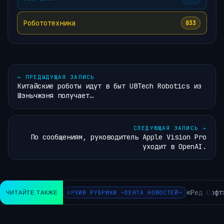
Робототехника
833
←
ПРЕДЫДУЩАЯ ЗАПИСЬ
Китайские роботы идут в быт UBTech Robotics из
Шэньчжэня получает…
СЛЕДУЮЩАЯ ЗАПИСЬ
→
По сообщениям, руководитель Apple Vision Pro
уходит в OpenAI.
«Ред Софт»
ЧИТАЙТЕ ТАКЖЕ
АРХИВ РУБРИКИ ~ЛЕНТА НОВОСТЕЙ~