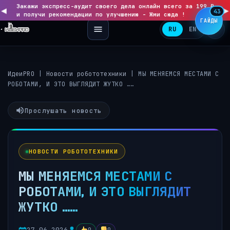
Закажи экспресс-аудит своего дела онлайн всего за 199 ₽
◀
▶
43
и получи рекомендации по улучшению - Жми сюда !
ГАЙДЫ
RU
EN
ИдеиPRO
|
Новости робототехники
|
МЫ МЕНЯЕМСЯ МЕСТАМИ С
РОБОТАМИ, И ЭТО ВЫГЛЯДИТ ЖУТКО ……
Прослушать новость
НОВОСТИ РОБОТОТЕХНИКИ
МЫ МЕНЯЕМСЯ МЕСТАМИ С
РОБОТАМИ, И ЭТО ВЫГЛЯДИТ
ЖУТКО ……
27.06.2026