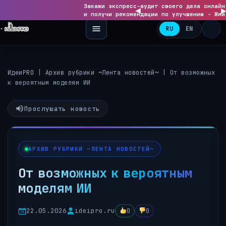
Закажи экспресс-аудит своего дела онлайн
◀
и получи рекомендации по улучшению - Жми
RU
EN
ИдеиPRO
|
Архив рубрики ~Лента новостей~
|
От возможных
к вероятным моделям ИИ
Прослушать новость
АРХИВ РУБРИКИ ~ЛЕНТА НОВОСТЕЙ~
От возможных к вероятным
моделям ИИ
22.05.2026
ideipro.ru
0
0