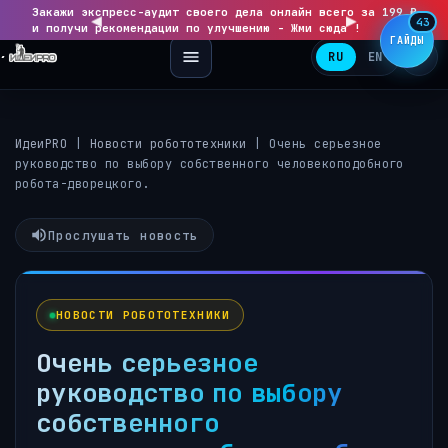
Закажи экспресс-аудит своего дела онлайн всего за 199 ₽
◀
▶
43
и получи рекомендации по улучшению - Жми сюда !
ГАЙДЫ
RU
EN
ИдеиPRO
|
Новости робототехники
|
Очень серьезное
руководство по выбору собственного человекоподобного
робота-дворецкого.
Прослушать новость
НОВОСТИ РОБОТОТЕХНИКИ
Очень серьезное
руководство по выбору
собственного