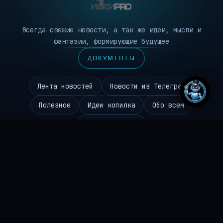
Всегда свежие новости, а так же идеи, мысли и
фантазии, формирующие будущее
ДОКУМЕНТЫ
Лента новостей
Новости из Телеграм
Полезное
Идеи копилка
Обо всем
Робототехника
Чаиников Сергей Валерьевич
645310096494
ИНН
ideipro@mail.ru
EMAIL
+7 986 984 9672
ТЕЛЕФОН