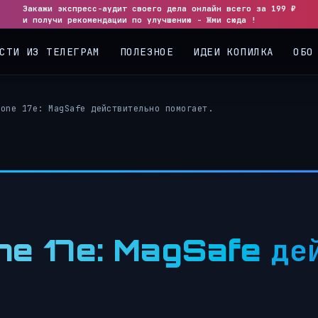
Закажи экспресс-аудит своего дела онлайн всего за 199 ₽
◀
▶
и получи рекомендации по улучшению - Жми сюда !
СТИ ИЗ ТЕЛЕГРАМ
ПОЛЕЗНОЕ
ИДЕИ КОПИЛКА
ОБО
hone 17e: MagSafe действительно помогает.
ne 17e: MagSafe де