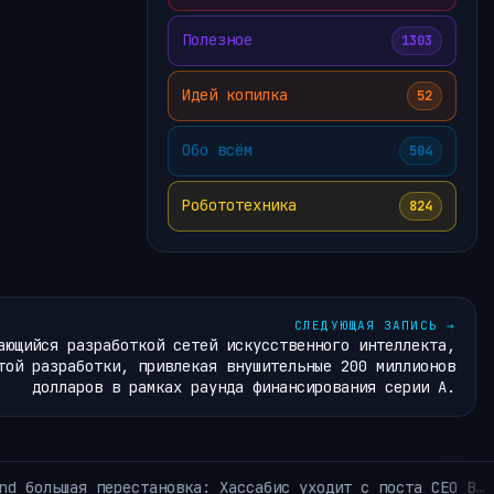
Полезное
1303
Идей копилка
52
Обо всём
504
Робототехника
824
СЛЕДУЮЩАЯ ЗАПИСЬ
→
ающийся разработкой сетей искусственного интеллекта,
той разработки, привлекая внушительные 200 миллионов
долларов в рамках раунда финансирования серии А.
NVIDIA открыла самую крупную
УБРИКИ ~КОРОТКО ИЗ TELEGRAM~