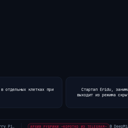
 в отдельных клетках при
Стартап Eridu, заним
выходит из режима скры
ерестановка: Хассабис уходит с поста CEO В…
АРХИВ Р