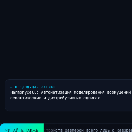
←
ПРЕДЫДУЩАЯ ЗАПИСЬ
HarmonyCell: Автоматизация моделирования возмущений
семантических и дистрибутивных сдвигах
В DeepMind большая п
ЧИТАЙТЕ ТАКЖЕ
АРХИВ РУБРИКИ ~КОРОТКО ИЗ TELEGRAM~