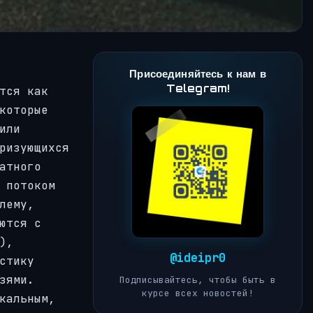
Присоединяйтесь к нам в
Telegram!
тся как
которые
или
ризующихся
атного
 потоком
лему,
ются с
),
@ideipr0
стику
зями.
Подписывайтесь, чтобы быть в
курсе всех новостей!
кальным,