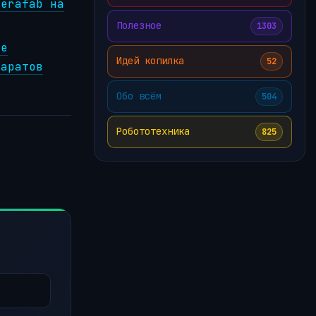
Terafab на
Полезное
1303
ве
Идей копилка
52
паратов
Обо всём
504
Робототехника
825