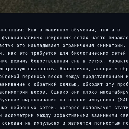
ннотация: Как в машинном обучении, так и в
 функциональных нейронных сетях часто выражае
астую это накладывает ограничения симметрии, 
и, как это требуется для биологических сетей 
ние режиму бодрствования-сна в сетях, характе
метричную связность. Аналогично, алгоритм обр
облемой переноса весов между представлением и
авнивание с обратной связью, обходят эту проб
асимметрии весов. Однако они плохо масштабиру
бучение выравниванию на основе импульсов (SAL
ных нейронных сетей, которое использует стати
и асимметрии между эффективными взаимными свя
 основан на импульсах и является полностью ло