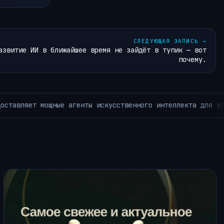
СЛЕДУЮЩАЯ ЗАПИСЬ
→
азвитие ИИ в ближайшее время не зайдёт в тупик — вот
почему.
го лишь с Raspberry Pi.
АРХИВ РУБРИКИ ~КОРОТКО ИЗ TE