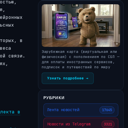
остью,
я,
ейронных
ьсных
торых, в
веса
Зарубежная карта (виртуальная или
ой связи.
физическая) с пополнением по СБП —
для оплаты иностранных сервисов,
ях,
подписок и путешествий по миру
Узнать подробнее →
РУБРИКИ
Лента новостей
17645
ллекта в
Новости из Telegram
3321