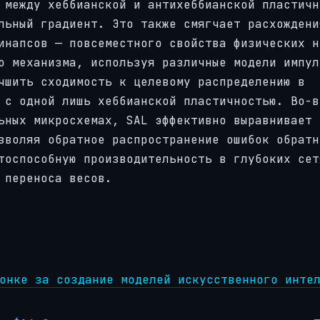
 между хеббианской и антихеббианской пластичн
льный градиент. Это также смягчает расхождени
инапсов — повсеместного свойства физических н
о механизма, используя различные модели импул
чшить сходимость к целевому распределению в
 с одной лишь хеббианской пластичностью. Во-в
ьных микросхемах, SAL эффективно выравнивает 
зволяя обратное распространение ошибок обратн
тоспособную производительность в глубоких сет
 переноса весов.
онке за создание моделей искусственного инте