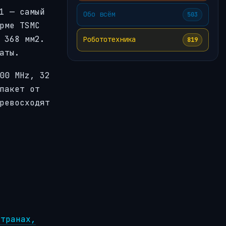
1 — самый
Обо всём
503
рме TSMC
 368 мм2.
Робототехника
819
аты.
00 MHz, 32
пакет от
ревосходят
странах,