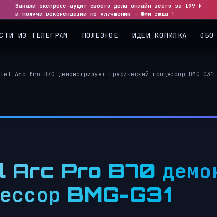
Закажи экспресс-аудит своего дела онлайн всего за 199 ₽
и получи рекомендации по улучшению - Жми сюда !
СТИ ИЗ ТЕЛЕГРАМ
ПОЛЕЗНОЕ
ИДЕИ КОПИЛКА
ОБО
ntel Arc Pro B70 демонстрирует графический процессор BMG-G31
el Arc Pro B70 дем
цессор BMG-G31