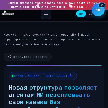
Закажи экспресс-аудит своего дела онлайн всего за 199 ₽
◀
▶
43
и получи рекомендации по улучшению - Жми сюда !
ГАЙДЫ
RU
EN
ИдеиPRO
|
Архив рубрики ~Лента новостей~
|
Новая
структура позволяет агентам ИИ переписывать свои навыки
без переобучения базовой модели.
Прослушать новость
АРХИВ РУБРИКИ ~ЛЕНТА НОВОСТЕЙ~
Новая структура позволяет
агентам ИИ переписывать
свои навыки без