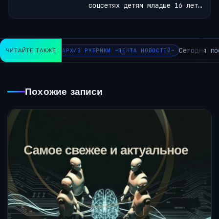
соцсетях детям младше 16 лет…
Сегодня пос
ЧИТАЙТЕ ТАКЖЕ
АРХИВ РУБРИКИ ~ЛЕНТА НОВОСТЕЙ~
Похожие записи