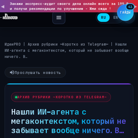
Закажи экспресс-аудит своего дела онлайн всего за 199 ₽
◀
▶
43
и получи рекомендации по улучшению - Жми сюда !
ГАЙДЫ
RU
EN
ИдеиPRO
|
Архив рубрики ~Коротко из Telegram~
|
Нашли
ИИ-агента с мегаконтекстом, который не забывает вообще
ничего. В…
Прослушать новость
АРХИВ РУБРИКИ ~КОРОТКО ИЗ TELEGRAM~
Нашли ИИ-агента с
мегаконтекстом, который не
забывает вообще ничего. В…