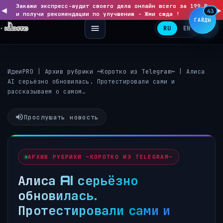
Закажи экспресс-аудит своего дела онлайн всего за 199 ₽
◀
▶
43
и получи рекомендации по улучшению - Жми сюда !
ГАЙДЫ
RU
EN
ИдеиPRO
|
Архив рубрики ~Коротко из Telegram~
|
Алиса
AI серьёзно обновилась. Протестировали сами и
рассказываем о самом…
Прослушать новость
АРХИВ РУБРИКИ ~КОРОТКО ИЗ TELEGRAM~
Алиса AI серьёзно
обновилась.
Протестировали сами и