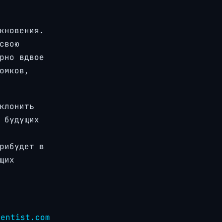
кновения.
свою
рно вдвое
омков,
клонить
 будущих
рибудет в
щих
ientist.com