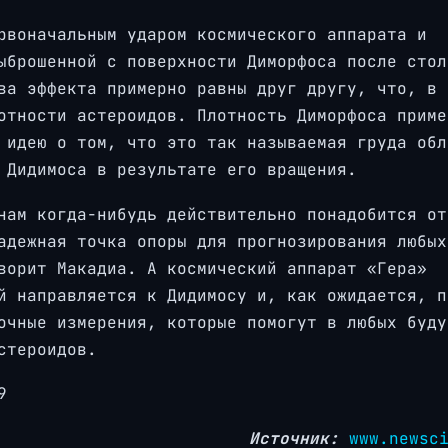
рвоначальным ударом космического аппарата и
ыброшенной с поверхности Диморфоса после стол
ва эффекта примерно равны друг другу, что, в 
отности астероидов. Плотность Диморфоса приме
 идею о том, что это так называемая груда обл
 Дидимоса в результате его вращения.
нам когда-нибудь действительно понадобится от
адежная точка опоры для прогнозирования любых
ворит Макадиа. А космический аппарат «Гера»
й направляется к Дидимосу и, как ожидается, п
очные измерения, которые помогут в любых буду
стероидов.
9
Источник:
www.newsc