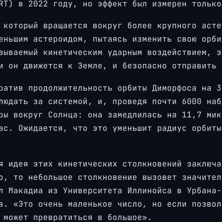
RT) в 2022 году, но эффект был измерен только
 который вращается вокруг более крупного асте
еньшим астероидом, пытаясь изменить свою орби
зываемый кинетическим ударным воздействием, э
и он движется к Земле, и безопасно отправить 
ратив продолжительность орбиты Диморфоса на 3
людать за системой, и, проведя почти 6000 наб
ры вокруг Солнца: она замедлилась на 11,7 мик
ас. Ожидается, что это уменьшит радиус орбиты
я идея этих кинетических столкновений заключа
о, то небольшое столкновение вызовет значител
л Макадиа из Университета Иллинойса в Урбана-
в. «Это очень маленькое число, но если позвол
 может превратиться в большое».