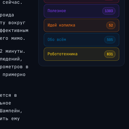
 сейчас.
Полезное
1303
роида
ту вокруг
Идей копилка
52
ффективным
его мимо.
Обо всём
505
2 минуты.
Робототехника
831
людений,
рометров в
 примерно
ется в
ьное
Шампейн,
ить ему