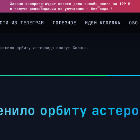
Закажи экспресс-аудит своего дела онлайн всего за 199 ₽
и получи рекомендации по улучшению - Жми сюда !
СТИ ИЗ ТЕЛЕГРАМ
ПОЛЕЗНОЕ
ИДЕИ КОПИЛКА
ОБО
зменило орбиту астероида вокруг Солнца.
енило орбиту астеро