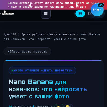
Закажи экспресс-аудит своего дела онлайн всего за 199 ₽
◀
▶
43
и получи рекомендации по улучшению - Жми сюда !
ГАЙДЫ
RU
EN
ИдеиPRO
|
Архив рубрики ~Лента новостей~
|
Nano Banana
для новичков: что нейросеть умеет с вашим фото
Прослушать новость
АРХИВ РУБРИКИ ~ЛЕНТА НОВОСТЕЙ~
Nano Banana для
новичков: что нейросеть
умеет с вашим фото
28.06.2026
ideipro.ru