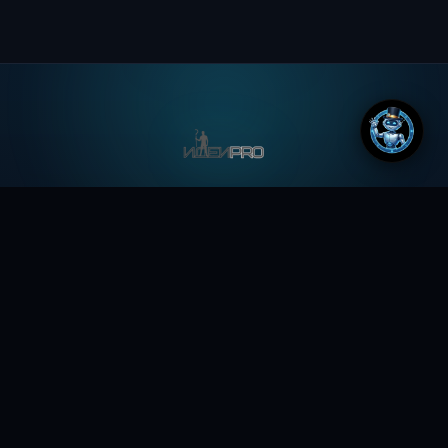
Всегда свежие новости, а так же идеи, мысли и
фантазии, формирующие будущее
ДОКУМЕНТЫ
Лента новостей
Новости из Телеграм
Полезное
Идеи копилка
Обо всем
Робототехника
Чаиников Сергей Валерьевич