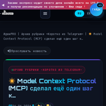
Закажи экспресс-аудит своего дела онлайн всего за 199 ₽
◀
▶
43
и получи рекомендации по улучшению - Жми сюда !
ГАЙДЫ
RU
EN
ИдеиPRO
|
Архив рубрики ~Коротко из Telegram~
|
Model
Context Protocol (MCP) сделал ещё один шаг к…
Прослушать новость
АРХИВ РУБРИКИ ~КОРОТКО ИЗ TELEGRAM~
Model Context Protocol
(MCP) сделал ещё один шаг
к…
26.06.2026