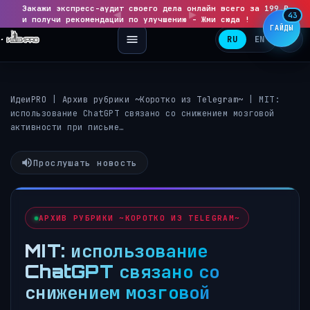
Закажи экспресс-аудит своего дела онлайн всего за 199 ₽
◀
▶
43
и получи рекомендации по улучшению - Жми сюда !
ГАЙДЫ
RU
EN
ИдеиPRO
|
Архив рубрики ~Коротко из Telegram~
|
MIT:
использование ChatGPT связано со снижением мозговой
активности при письме…
Прослушать новость
АРХИВ РУБРИКИ ~КОРОТКО ИЗ TELEGRAM~
MIT: использование
ChatGPT связано со
снижением мозговой